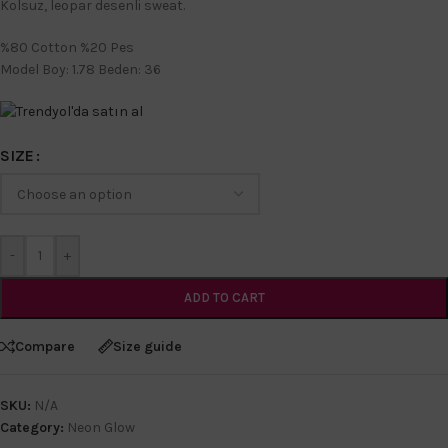
Kolsuz, leopar desenli sweat.
%80 Cotton %20 Pes
Model Boy: 1.78 Beden: 36
SIZE
-
+
ADD TO CART
Compare
Size guide
SKU:
N/A
Category:
Neon Glow