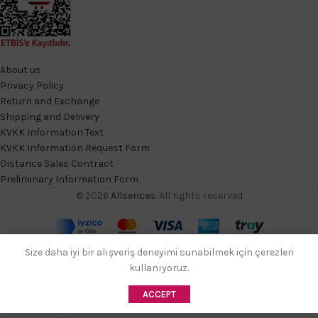
About us
Privacy Policy
Return and Exchange
Shipping and Delivery
KVKK Information Text
KVKK Information Request Form
Distance Sales Contract
Preliminary Information Form
© 2026
Allsences
. All rights reserved
Size daha iyi bir alışveriş deneyimi sunabilmek için çerezleri
kullanıyoruz.
ACCEPT