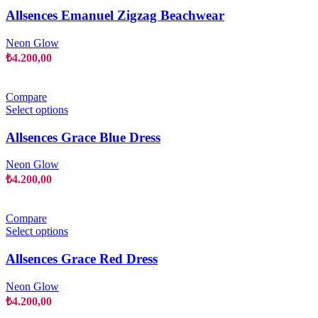
has
Allsences Emanuel Zigzag Beachwear
multiple
variants.
Neon Glow
The
₺
4.200,00
options
may
be
Compare
chosen
This
Select options
on
product
the
has
Allsences Grace Blue Dress
product
multiple
page
variants.
Neon Glow
The
₺
4.200,00
options
may
be
Compare
chosen
This
Select options
on
product
the
has
Allsences Grace Red Dress
product
multiple
page
variants.
Neon Glow
The
₺
4.200,00
options