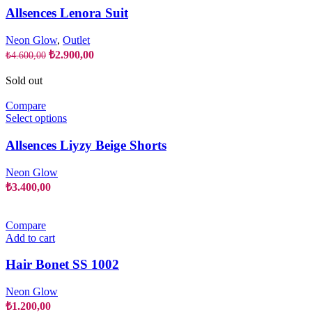
product
has
Allsences Lenora Suit
page
multiple
variants.
Neon Glow
,
Outlet
The
Original
Current
₺
2.900,00
₺
4.600,00
options
price
price
may
was:
is:
Sold out
be
₺4.600,00.
₺2.900,00.
chosen
Compare
on
This
Select options
the
product
product
has
Allsences Liyzy Beige Shorts
page
multiple
variants.
Neon Glow
The
₺
3.400,00
options
may
be
Compare
chosen
Add to cart
on
the
Hair Bonet SS 1002
product
page
Neon Glow
₺
1.200,00