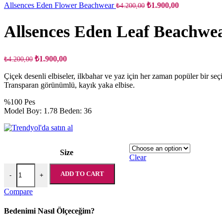
Original
Current
Allsences Eden Flower Beachwear
₺
1.900,00
₺
4.200,00
price
price
was:
is:
Allsences Eden Leaf Beachwe
₺4.200,00.
₺1.900,00.
Original
Current
₺
1.900,00
₺
4.200,00
price
price
was:
is:
Çiçek desenli elbiseler, ilkbahar ve yaz için her zaman popüler bir seç
Transparan görünümlü, kayık yaka elbise.
₺4.200,00.
₺1.900,00.
%100 Pes
Model Boy: 1.78 Beden: 36
Size
Clear
Allsences Eden Leaf Beachwear quantity
ADD TO CART
-
+
Compare
Bedenimi Nasıl Ölçeceğim?