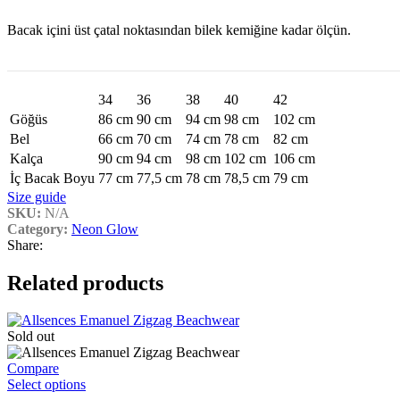
Bacak içini üst çatal noktasından bilek kemiğine kadar ölçün.
34
36
38
40
42
Göğüs
86 cm
90 cm
94 cm
98 cm
102 cm
Bel
66 cm
70 cm
74 cm
78 cm
82 cm
Kalça
90 cm
94 cm
98 cm
102 cm
106 cm
İç Bacak Boyu
77 cm
77,5 cm
78 cm
78,5 cm
79 cm
Size guide
SKU:
N/A
Category:
Neon Glow
Share:
Related products
Sold out
Compare
This
Select options
product