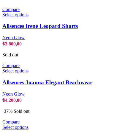
may
be
Compare
chosen
This
Select options
on
product
the
has
Allsences Irene Leopard Shorts
product
multiple
page
variants.
Neon Glow
The
₺
3.800,00
options
may
Sold out
be
chosen
Compare
on
This
Select options
the
product
product
has
Allsences Joanna Elegant Beachwear
page
multiple
variants.
Neon Glow
The
₺
4.200,00
options
may
-37%
Sold out
be
chosen
Compare
on
This
Select options
the
product