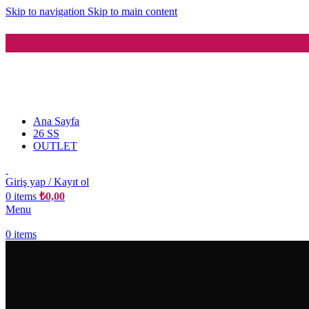
Skip to navigation
Skip to main content
Ana Sayfa
26 SS
OUTLET
Giriş yap / Kayıt ol
0
items
₺
0,00
Menu
0
items