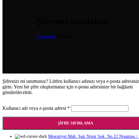
Şifremi unuttum
Anasayfa
/
Hesabım
Şifrenizi mi unuttunuz? Lütfen kullanıcı adınızı veya e-posta adresiniz
girin. Yeni bir şifre oluşturmanız için e-posta adresinize bir bağlantı
gönderilecektir.
Gerekli
Kullanıcı adı veya e-posta adresi
*
ŞIFRE SIFIRLAMA
Meşrutiyet Mah. Şair Nigar Sok. No.22 Nişantaşı / Ş