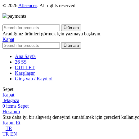
© 2026
Allsences
. All rights reserved
Ürün ara
Aradığınız ürünleri görmek için yazmaya başlayın.
Kapat
Ürün ara
Ana Sayfa
26 SS
OUTLET
Karşılaştır
Giriş yap / Kayıt ol
Sepet
Kapat
Mağaza
0
items
Sepet
Hesabım
Size daha iyi bir alışveriş deneyimi sunabilmek için çerezleri kullanıy
Kabul Et
TR
TR
EN