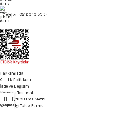
Telefon: 0212 343 39 94
Hakkımızda
Gizlilik Politikası
İade ve Değişim
Kargo ve Teslimat
KVKK Aydınlatma Metni
KVKK Bilgi Talep Formu
ağaza
Sepet
Hesabım
Mesafeli Satış Sözleşmesi
Ön Bilgilendirme Formu
© 2026
Allsences
. All rights reserved