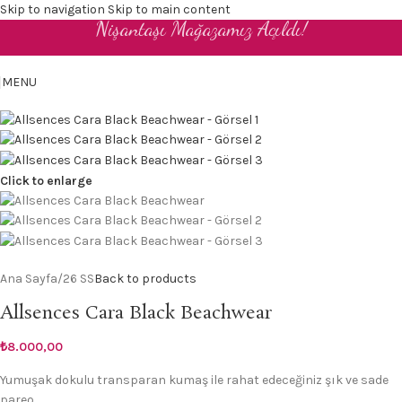
Skip to navigation
Skip to main content
Nişantaşı Mağazamız Açıldı!
TR
MENU
Click to enlarge
Ana Sayfa
/
26 SS
Back to products
Allsences Cara Black Beachwear
₺
8.000,00
Yumuşak dokulu transparan kumaş ile rahat edeceğiniz şık ve sade
pareo.