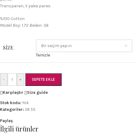
Transparan, V yaka pareo.
%100 Cotton
Model Boy: 1.72 Beden: 36
SIZE
Temizle
-
+
SEPETE EKLE
Karşılaştır
Size guide
Stok kodu:
Yok
Kategoriler:
26 SS
Paylaş
İlgili ürünler