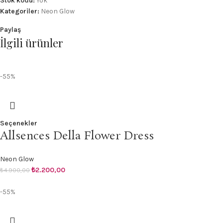
Stok kodu:
Yok
Kategoriler:
Neon Glow
Paylaş
İlgili ürünler
-55%
Seçenekler
Allsences Della Flower Dress
Neon Glow
₺
2.200,00
₺
4.900,00
-55%