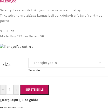
₺
4.200,00
Sıradışı tasarım ile triko görünümün mükemmel uyumu
Triko görünümlü zigzag kumaş beli açık detaylı çift tarafı yırtmaçlı
pareo
%100 Pes
Model Boy: 177 cm Beden: 36
SIZE
Temizle
-
+
SEPETE EKLE
Karşılaştır
Size guide