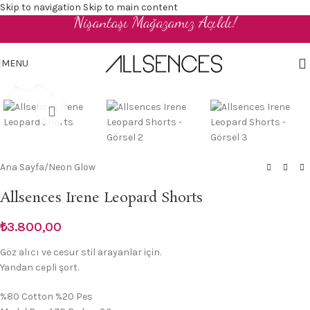
Skip to navigation
Skip to main content
Nişantaşı Mağazamız Açıldı!
TR
MENU
Click to enlarge
Ana Sayfa
/
Neon Glow
Allsences Irene Leopard Shorts
₺
3.800,00
Göz alıcı ve cesur stil arayanlar için.
Yandan cepli şort.
%80 Cotton %20 Pes