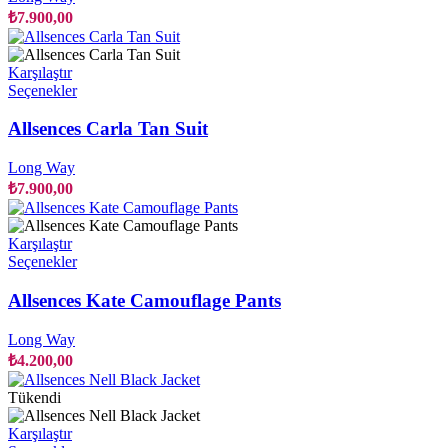
var.
₺
7.900,00
Seçenekler
ürün
sayfasından
Karşılaştır
seçilebilir
Bu
Seçenekler
ürünün
birden
Allsences Carla Tan Suit
fazla
varyasyonu
Long Way
var.
₺
7.900,00
Seçenekler
ürün
sayfasından
Karşılaştır
seçilebilir
Bu
Seçenekler
ürünün
birden
Allsences Kate Camouflage Pants
fazla
varyasyonu
Long Way
var.
₺
4.200,00
Seçenekler
ürün
Tükendi
sayfasından
seçilebilir
Karşılaştır