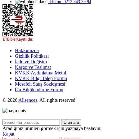
Telefon: 0212 343 39 94
Hakkımızda
Gizlilik Politikası
İade ve Değişim
Kargo ve Teslimat
KVKK Aydınlatma Metni
KVKK Bilgi Talep Formu
Mesafeli Satış Sözleşmesi
Ön Bilgilendirme Formu
© 2026
Allsences
. All rights reserved
Ürün ara
Aradığınız ürünleri görmek için yazmaya başlayın.
Kapat