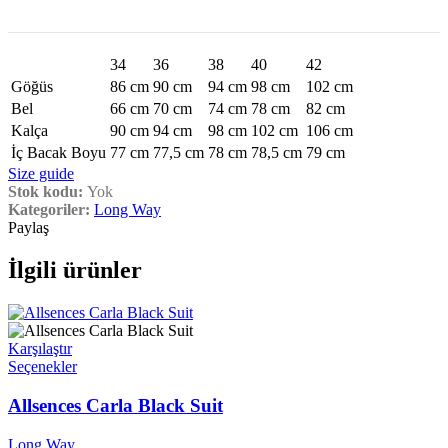
34
36
38
40
42
Göğüs
86 cm
90 cm
94 cm
98 cm
102 cm
Bel
66 cm
70 cm
74 cm
78 cm
82 cm
Kalça
90 cm
94 cm
98 cm
102 cm
106 cm
İç Bacak Boyu
77 cm
77,5 cm
78 cm
78,5 cm
79 cm
Size guide
Stok kodu:
Yok
Kategoriler:
Long Way
Paylaş
İlgili ürünler
Karşılaştır
Bu
Seçenekler
ürünün
birden
Allsences Carla Black Suit
fazla
varyasyonu
Long Way