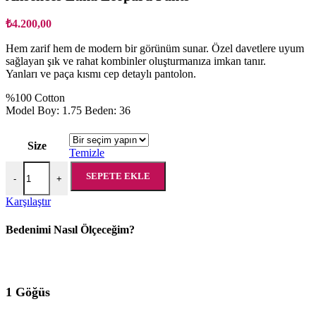
₺
4.200,00
Hem zarif hem de modern bir görünüm sunar. Özel davetlere uyum
sağlayan şık ve rahat kombinler oluşturmanıza imkan tanır.
Yanları ve paça kısmı cep detaylı pantolon.
%100 Cotton
Model Boy: 1.75 Beden: 36
Size
Temizle
Allsences Luna Leopard Pants adet
SEPETE EKLE
-
+
Karşılaştır
Bedenimi Nasıl Ölçeceğim?
1 Göğüs