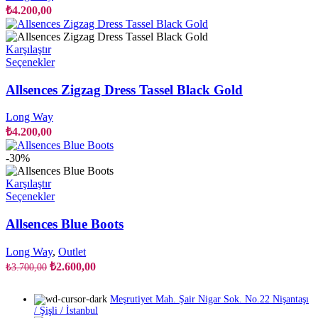
var.
₺
4.200,00
Seçenekler
ürün
sayfasından
Karşılaştır
seçilebilir
Bu
Seçenekler
ürünün
birden
Allsences Zigzag Dress Tassel Black Gold
fazla
varyasyonu
Long Way
var.
₺
4.200,00
Seçenekler
ürün
-30%
sayfasından
seçilebilir
Karşılaştır
Bu
Seçenekler
ürünün
birden
Allsences Blue Boots
fazla
varyasyonu
Long Way
,
Outlet
var.
Orijinal
Şu
₺
2.600,00
₺
3.700,00
Seçenekler
fiyat:
andaki
ürün
fiyat:
₺3.700,00.
sayfasından
Meşrutiyet Mah. Şair Nigar Sok. No.22 Nişantaşı
₺2.600,00.
seçilebilir
/ Şişli / İstanbul