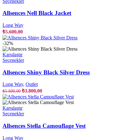
Bu
Seçenekler
ürünün
birden
Allsences Nell Black Jacket
fazla
varyasyonu
Long Way
var.
₺
5.600,00
Seçenekler
ürün
-32%
sayfasından
seçilebilir
Karşılaştır
Bu
Seçenekler
ürünün
birden
Allsences Shiny Black Silver Dress
fazla
varyasyonu
Long Way
,
Outlet
var.
Orijinal
Şu
₺
3.800,00
₺
5.600,00
Seçenekler
fiyat:
andaki
ürün
fiyat:
₺5.600,00.
sayfasından
₺3.800,00.
Karşılaştır
seçilebilir
Bu
Seçenekler
ürünün
birden
Allsences Stella Camouflage Vest
fazla
varyasyonu
Long Way