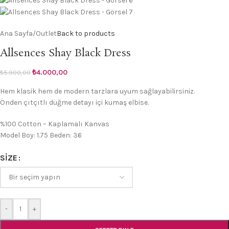
Ana Sayfa
/
Outlet
Back to products
Allsences Shay Black Dress
₺
4.000,00
₺
5.900,00
Hem klasik hem de modern tarzlara uyum sağlayabilirsiniz.
Önden çıtçıtlı düğme detayı içi kumaş elbise.
%100 Cotton – Kaplamalı Kanvas
Model Boy: 1.75 Beden: 36
SIZE
-
+