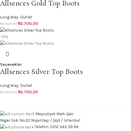
Allsences Gold Top Boots
Long Way
,
Outlet
₺
2.700,00
₺
3.900,00
-31%
Seçenekler
Allsences Silver Top Boots
Long Way
,
Outlet
₺
2.700,00
₺
3.900,00
Meşrutiyet Mah. Şair
Nigar Sok. No.22 Nişantaşı / Şişli / İstanbul
Telefon: 0212 343 39 94