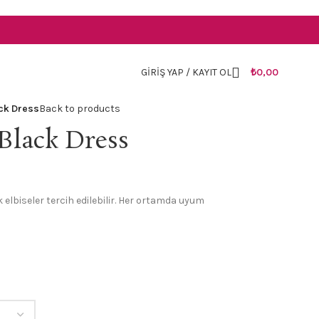
TR
GIRIŞ YAP / KAYIT OL
₺
0,00
ck Dress
Back to products
Black Dress
 elbiseler tercih edilebilir. Her ortamda uyum