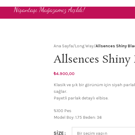
Nişantaşı Mağazamız Açıldı!
Ana Sayfa
/
Long Way
/
Allsences Shiny Bla
Allsences Shiny 
₺
4.900,00
Klasik ve şık bir görünüm için siyah parlak
sağlar.
Payetli parlak detaylı elbise.
%100 Pes
Model Boy: 1.75 Beden: 36
SIZE