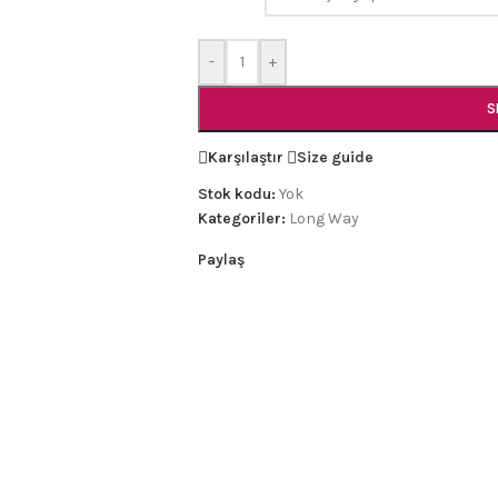
-
+
S
Karşılaştır
Size guide
Stok kodu:
Yok
Kategoriler:
Long Way
Paylaş