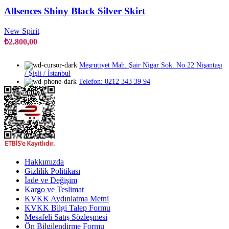
birden
Allsences Shiny Black Silver Skirt
fazla
varyasyonu
New Spirit
var.
₺
2.800,00
Seçenekler
ürün
sayfasından
Meşrutiyet Mah. Şair Nigar Sok. No.22 Nişantaşı
seçilebilir
/ Şişli / İstanbul
Telefon: 0212 343 39 94
Hakkımızda
Gizlilik Politikası
İade ve Değişim
Kargo ve Teslimat
KVKK Aydınlatma Metni
KVKK Bilgi Talep Formu
Mesafeli Satış Sözleşmesi
Ön Bilgilendirme Formu