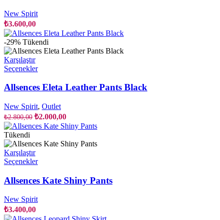
fazla
varyasyonu
New Spirit
var.
₺
3.600,00
Seçenekler
ürün
-29%
Tükendi
sayfasından
seçilebilir
Karşılaştır
Bu
Seçenekler
ürünün
birden
Allsences Eleta Leather Pants Black
fazla
varyasyonu
New Spirit
,
Outlet
var.
Orijinal
Şu
₺
2.000,00
₺
2.800,00
Seçenekler
fiyat:
andaki
ürün
fiyat:
₺2.800,00.
Tükendi
sayfasından
₺2.000,00.
seçilebilir
Karşılaştır
Bu
Seçenekler
ürünün
birden
Allsences Kate Shiny Pants
fazla
varyasyonu
New Spirit
var.
₺
3.400,00
Seçenekler