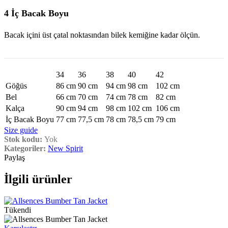
4 İç Bacak Boyu
Bacak içini üst çatal noktasından bilek kemiğine kadar ölçün.
34
36
38
40
42
Göğüs
86 cm
90 cm
94 cm
98 cm
102 cm
Bel
66 cm
70 cm
74 cm
78 cm
82 cm
Kalça
90 cm
94 cm
98 cm
102 cm
106 cm
İç Bacak Boyu
77 cm
77,5 cm
78 cm
78,5 cm
79 cm
Size guide
Stok kodu:
Yok
Kategoriler:
New Spirit
Paylaş
İlgili ürünler
Tükendi