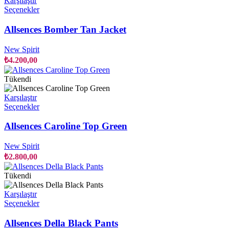
Karşılaştır
Bu
Seçenekler
ürünün
birden
Allsences Bomber Tan Jacket
fazla
varyasyonu
New Spirit
var.
₺
4.200,00
Seçenekler
ürün
Tükendi
sayfasından
seçilebilir
Karşılaştır
Bu
Seçenekler
ürünün
birden
Allsences Caroline Top Green
fazla
varyasyonu
New Spirit
var.
₺
2.800,00
Seçenekler
ürün
Tükendi
sayfasından
seçilebilir
Karşılaştır
Bu
Seçenekler
ürünün
birden
Allsences Della Black Pants