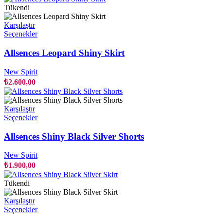
ürün
Tükendi
sayfasından
seçilebilir
Karşılaştır
Bu
Seçenekler
ürünün
birden
Allsences Leopard Shiny Skirt
fazla
varyasyonu
New Spirit
var.
₺
2.600,00
Seçenekler
ürün
sayfasından
Karşılaştır
seçilebilir
Bu
Seçenekler
ürünün
birden
Allsences Shiny Black Silver Shorts
fazla
varyasyonu
New Spirit
var.
₺
1.900,00
Seçenekler
ürün
Tükendi
sayfasından
seçilebilir
Karşılaştır
Bu
Seçenekler
ürünün