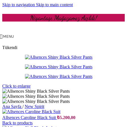
Skip to navigation
Skip to main content
Nişantaşı Mağazamız Açıldı!
MENU
Tükendi
Click to enlarge
Ana Sayfa
/
New Spirit
Allsences Caroline Black Suit
₺
5.200,00
Back to products