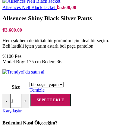
Allsences Nell Black Jacket
₺
5.600,00
Allsences Shiny Black Silver Pants
₺
3.600,00
Hem şık hem de iddialı bir görünüm için ideal bir seçim.
Beli lastikli içten yarım astarlı bol paça pantolon.
%100 Pes
Model Boy: 175 cm Beden: 36
Size
Temizle
Allsences Shiny Black Silver Pants adet
SEPETE EKLE
-
+
Karşılaştır
Bedenimi Nasıl Ölçeceğim?