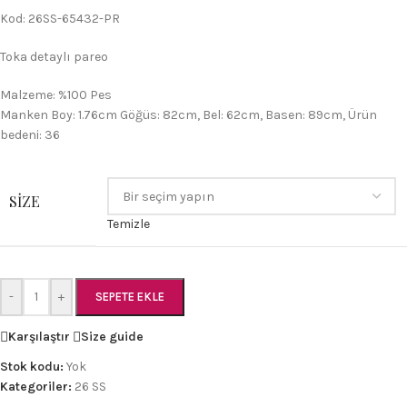
Kod: 26SS-65432-PR
Toka detaylı pareo
Malzeme: %100 Pes
Manken Boy: 1.76cm Göğüs: 82cm, Bel: 62cm, Basen: 89cm, Ürün
bedeni: 36
SIZE
Temizle
-
+
SEPETE EKLE
Karşılaştır
Size guide
Stok kodu:
Yok
Kategoriler:
26 SS