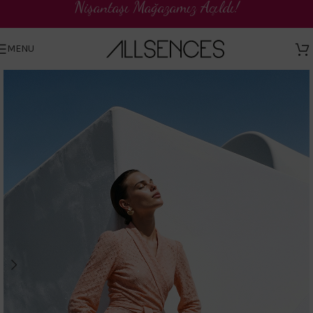
Nişantaşı Mağazamız Açıldı!
TR
MENU