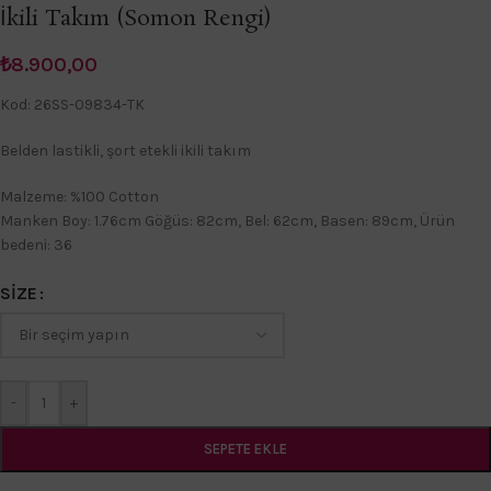
İkili Takım (Somon Rengi)
₺
8.900,00
Kod: 26SS-09834-TK
Belden lastikli, şort etekli ikili takım
Malzeme: %100 Cotton
Manken Boy: 1.76cm Göğüs: 82cm, Bel: 62cm, Basen: 89cm, Ürün
bedeni: 36
SIZE
-
+
SEPETE EKLE