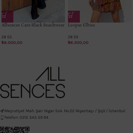
Allsences Cara Black Beachwear
Leopar Elbise
26 SS
26 SS
₺
8.000,00
₺
6.500,00
Meşrutiyet Mah. Şair Nigar Sok. No.22 Nişantaşı / Şişli / İstanbul
Telefon: 0212 343 39 94