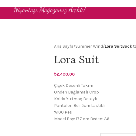
Nişantaşı Mağazamız Açıldı!
Ana Sayfa
/
Summer Wind
/
Lora Suit
Back t
Lora Suit
₺
2.400,00
Çiçek Desenli Takım
Önden Bağlamalı Crop
Kolda Yırtmaç Detaylı
Pantolon Beli 5cm Lastikli
%100 Pes
Model Boy: 177 cm Beden: 36