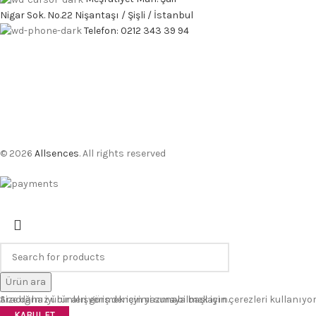
Nigar Sok. No.22 Nişantaşı / Şişli / İstanbul
Telefon: 0212 343 39 94
© 2026
Allsences
. All rights reserved
Ürün ara
Aradığınız ürünleri görmek için yazmaya başlayın.
Size daha iyi bir alışveriş deneyimi sunabilmek için çerezleri kullanıyor
KABUL ET