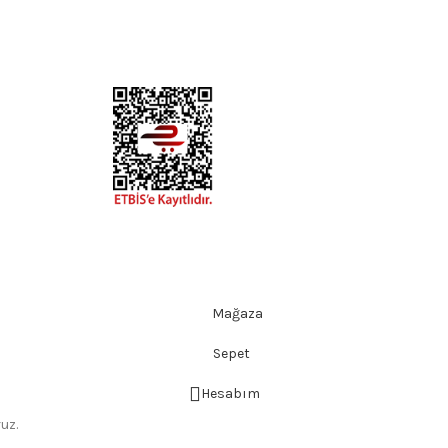
Mağaza
Sepet
Hesabım
uz.