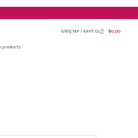
TR
GIRIŞ YAP / KAYIT OL
₺
0,00
o products