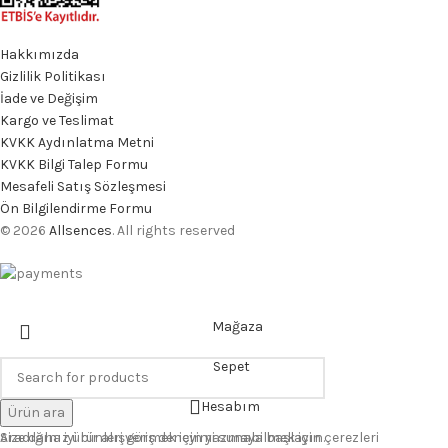
Hakkımızda
Gizlilik Politikası
İade ve Değişim
Kargo ve Teslimat
KVKK Aydınlatma Metni
KVKK Bilgi Talep Formu
Mesafeli Satış Sözleşmesi
Ön Bilgilendirme Formu
© 2026
Allsences
. All rights reserved
Mağaza
Sepet
Hesabım
Ürün ara
Aradığınız ürünleri görmek için yazmaya başlayın.
Size daha iyi bir alışveriş deneyimi sunabilmek için çerezleri