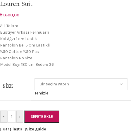
Louren Suit
₺
1.800,00
2’li Takım
Büstiyer Arkası Fermuarlı
Kol Ağzı 1 cm Lastik
Pantolon Bel 5 Cm Lastikli
%50 Cotton %50 Pes
Pantolon No Size
Model Boy: 180 cm Beden: 36
SIZE
Temizle
-
+
SEPETE EKLE
Karşılaştır
Size guide