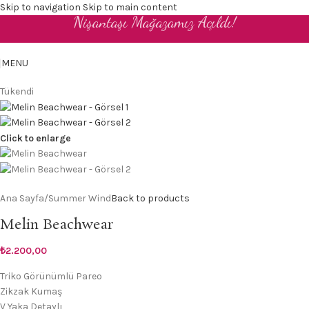
Skip to navigation
Skip to main content
Nişantaşı Mağazamız Açıldı!
TR
MENU
Tükendi
Click to enlarge
Ana Sayfa
/
Summer Wind
Back to products
Melin Beachwear
₺
2.200,00
Triko Görünümlü Pareo
Zikzak Kumaş
V Yaka Detaylı