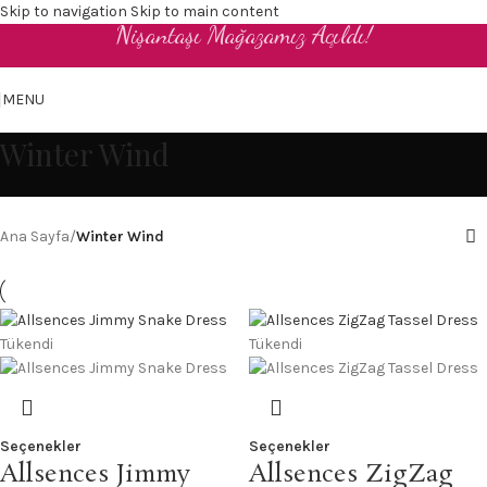
Skip to navigation
Skip to main content
Nişantaşı Mağazamız Açıldı!
TR
MENU
Winter Wind
Ana Sayfa
/
Winter Wind
Tükendi
Tükendi
Seçenekler
Seçenekler
Allsences Jimmy
Allsences ZigZag