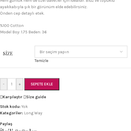
Hem günlük hem de özel davetler için idealdir. Bluz ve topuklu
ayakkabıyla şık bir görünüm elde edebilirsiniz.
Önden cep detaylı etek.
%100 Cotton
Model Boy: 1.75 Beden: 36
SIZE
Temizle
-
+
SEPETE EKLE
Karşılaştır
Size guide
Stok kodu:
Yok
Kategoriler:
Long Way
Paylaş