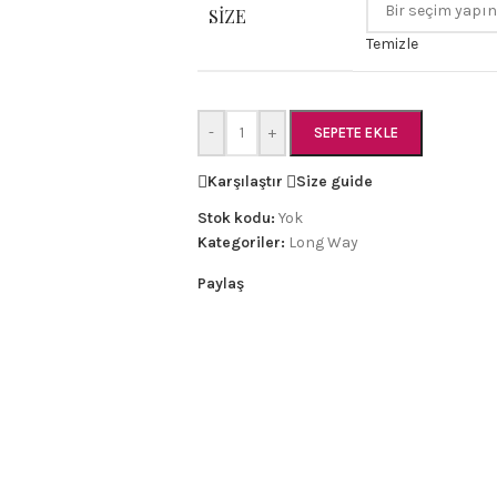
SIZE
Temizle
-
+
SEPETE EKLE
Karşılaştır
Size guide
Stok kodu:
Yok
Kategoriler:
Long Way
Paylaş