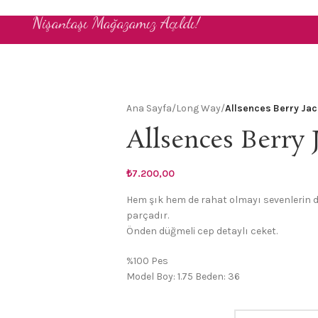
Nişantaşı Mağazamız Açıldı!
Ana Sayfa
/
Long Way
/
Allsences Berry Jac
Allsences Berry 
₺
7.200,00
Hem şık hem de rahat olmayı sevenlerin 
parçadır.
Önden düğmeli cep detaylı ceket.
%100 Pes
Model Boy: 1.75 Beden: 36