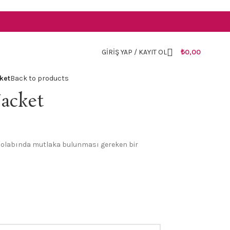
TR
GIRIŞ YAP / KAYIT OL
₺
0,00
ket
Back to products
Jacket
dolabında mutlaka bulunması gereken bir