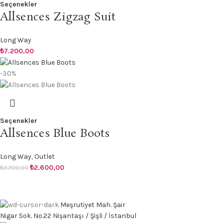
Seçenekler
Allsences Zigzag Suit
Long Way
₺
7.200,00
-30%
Seçenekler
Allsences Blue Boots
Long Way
,
Outlet
₺
2.600,00
₺
3.700,00
Meşrutiyet Mah. Şair
Nigar Sok. No.22 Nişantaşı / Şişli / İstanbul