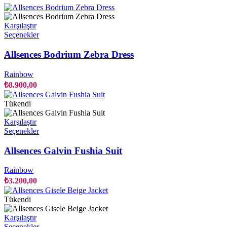
Karşılaştır
Bu
Seçenekler
ürünün
birden
Allsences Bodrium Zebra Dress
fazla
varyasyonu
Rainbow
var.
₺
8.900,00
Seçenekler
ürün
Tükendi
sayfasından
seçilebilir
Karşılaştır
Bu
Seçenekler
ürünün
birden
Allsences Galvin Fushia Suit
fazla
varyasyonu
Rainbow
var.
₺
3.200,00
Seçenekler
ürün
Tükendi
sayfasından
seçilebilir
Karşılaştır
Bu
Seçenekler