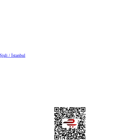
işli / İstanbul