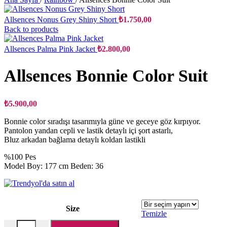
Allsences Nonus Grey Shiny Short
₺
1.750,00
Back to products
Allsences Palma Pink Jacket
₺
2.800,00
Allsences Bonnie Color Suit
₺
5.900,00
Bonnie color sıradışı tasarımıyla güne ve geceye göz kırpıyor.
Pantolon yandan cepli ve lastik detaylı içi şort astarlı,
Bluz arkadan bağlama detaylı koldan lastikli
%100 Pes
Model Boy: 177 cm Beden: 36
Size
Temizle
Allsences Bonnie Color Suit adet