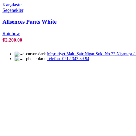
seçilebilir
Karşılaştır
Bu
Seçenekler
ürünün
birden
Allsences Pants White
fazla
varyasyonu
Rainbow
var.
₺
2.200,00
Seçenekler
ürün
sayfasından
Meşrutiyet Mah. Şair Nigar Sok. No.22 Nişantaşı / Ş
seçilebilir
Telefon: 0212 343 39 94