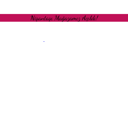
Nişantaşı Mağazamız Açıldı!