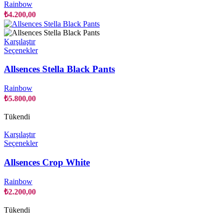
varyasyonu
Rainbow
var.
₺
4.200,00
Seçenekler
ürün
sayfasından
Karşılaştır
seçilebilir
Bu
Seçenekler
ürünün
birden
Allsences Stella Black Pants
fazla
varyasyonu
Rainbow
var.
₺
5.800,00
Seçenekler
ürün
Tükendi
sayfasından
seçilebilir
Karşılaştır
Bu
Seçenekler
ürünün
birden
Allsences Crop White
fazla
varyasyonu
Rainbow
var.
₺
2.200,00
Seçenekler
ürün
Tükendi
sayfasından