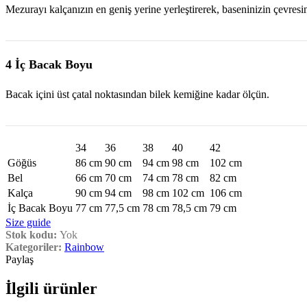
Mezurayı kalçanızın en geniş yerine yerleştirerek, baseninizin çevresi
4 İç Bacak Boyu
Bacak içini üst çatal noktasından bilek kemiğine kadar ölçün.
34
36
38
40
42
Göğüs
86 cm
90 cm
94 cm
98 cm
102 cm
Bel
66 cm
70 cm
74 cm
78 cm
82 cm
Kalça
90 cm
94 cm
98 cm
102 cm
106 cm
İç Bacak Boyu
77 cm
77,5 cm
78 cm
78,5 cm
79 cm
Size guide
Stok kodu:
Yok
Kategoriler:
Rainbow
Paylaş
İlgili ürünler