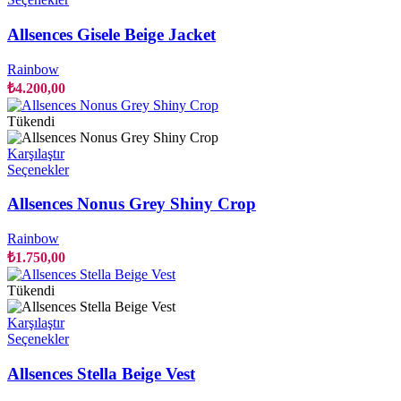
ürünün
birden
Allsences Gisele Beige Jacket
fazla
varyasyonu
Rainbow
var.
₺
4.200,00
Seçenekler
ürün
Tükendi
sayfasından
seçilebilir
Karşılaştır
Bu
Seçenekler
ürünün
birden
Allsences Nonus Grey Shiny Crop
fazla
varyasyonu
Rainbow
var.
₺
1.750,00
Seçenekler
ürün
Tükendi
sayfasından
seçilebilir
Karşılaştır
Bu
Seçenekler
ürünün
birden
Allsences Stella Beige Vest
fazla