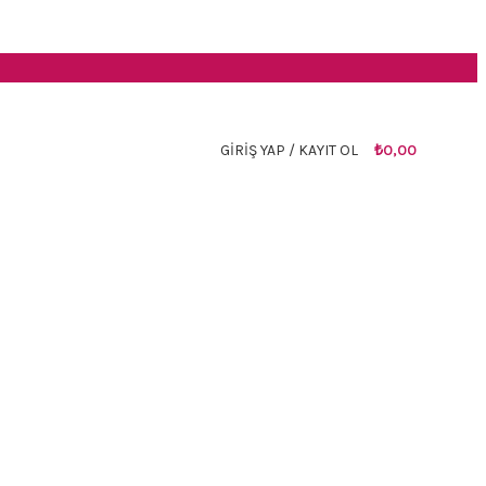
GIRIŞ YAP / KAYIT OL
₺
0,00