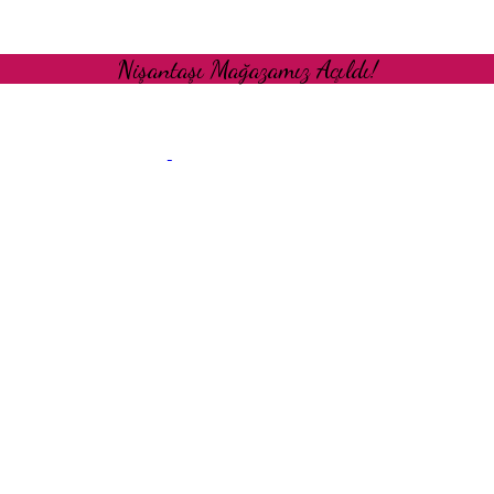
Nişantaşı Mağazamız Açıldı!