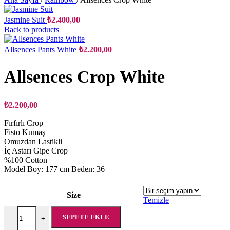
Jasmine Suit
₺
2.400,00
Back to products
Allsences Pants White
₺
2.200,00
Allsences Crop White
₺
2.200,00
Fırfırlı Crop
Fisto Kumaş
Omuzdan Lastikli
İç Astarı Gipe Crop
%100 Cotton
Model Boy: 177 cm Beden: 36
Size
Temizle
Allsences Crop White adet
SEPETE EKLE
-
+