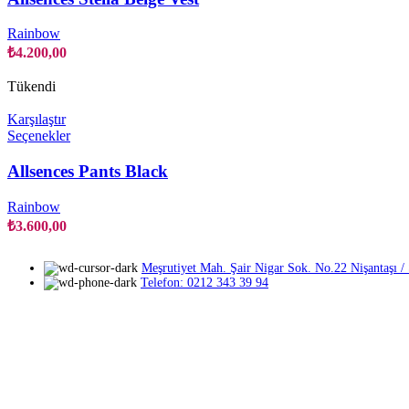
fazla
varyasyonu
Rainbow
var.
₺
4.200,00
Seçenekler
ürün
Tükendi
sayfasından
seçilebilir
Karşılaştır
Bu
Seçenekler
ürünün
birden
Allsences Pants Black
fazla
varyasyonu
Rainbow
var.
₺
3.600,00
Seçenekler
ürün
sayfasından
Meşrutiyet Mah. Şair Nigar Sok. No.22 Nişantaşı / Ş
seçilebilir
Telefon: 0212 343 39 94