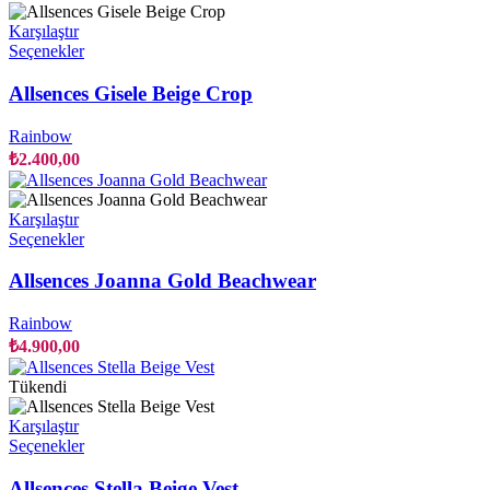
sayfasından
seçilebilir
Karşılaştır
Bu
Seçenekler
ürünün
birden
Allsences Gisele Beige Crop
fazla
varyasyonu
Rainbow
var.
₺
2.400,00
Seçenekler
ürün
sayfasından
Karşılaştır
seçilebilir
Bu
Seçenekler
ürünün
birden
Allsences Joanna Gold Beachwear
fazla
varyasyonu
Rainbow
var.
₺
4.900,00
Seçenekler
ürün
Tükendi
sayfasından
seçilebilir
Karşılaştır
Bu
Seçenekler
ürünün
birden
Allsences Stella Beige Vest