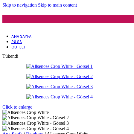
Skip to navigation
Skip to main content
ANA SAYFA
26 SS
OUTLET
Tükendi
Click to enlarge
Ana Sayfa
/
Rainbow
/
Allsences Crop White