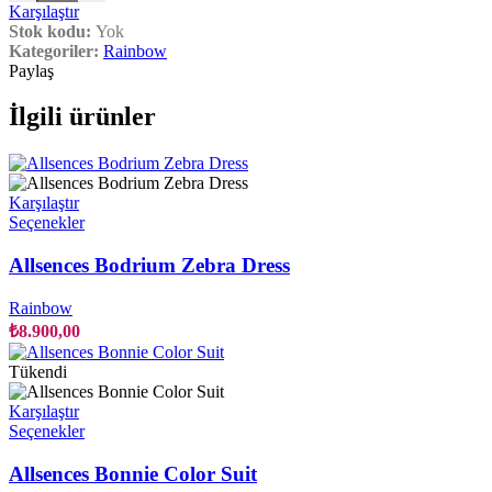
Karşılaştır
Stok kodu:
Yok
Kategoriler:
Rainbow
Paylaş
İlgili ürünler
Karşılaştır
Bu
Seçenekler
ürünün
birden
Allsences Bodrium Zebra Dress
fazla
varyasyonu
Rainbow
var.
₺
8.900,00
Seçenekler
ürün
Tükendi
sayfasından
seçilebilir
Karşılaştır
Bu
Seçenekler
ürünün
birden
Allsences Bonnie Color Suit
fazla