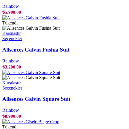
varyasyonu
Rainbow
var.
₺
5.900,00
Seçenekler
ürün
Tükendi
sayfasından
seçilebilir
Karşılaştır
Bu
Seçenekler
ürünün
birden
Allsences Galvin Fushia Suit
fazla
varyasyonu
Rainbow
var.
₺
3.200,00
Seçenekler
ürün
sayfasından
Karşılaştır
seçilebilir
Bu
Seçenekler
ürünün
birden
Allsences Galvin Square Suit
fazla
varyasyonu
Rainbow
var.
₺
8.900,00
Seçenekler
ürün
Tükendi