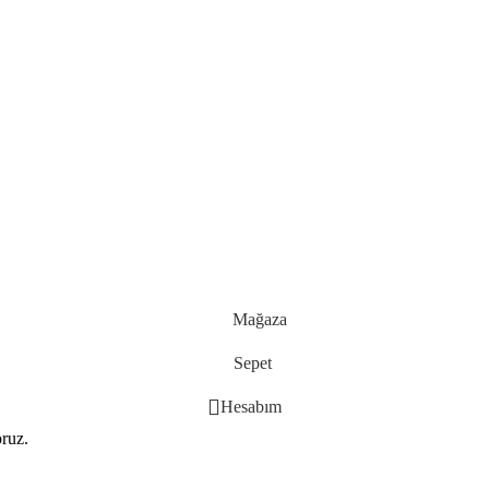
Mağaza
Sepet
Hesabım
oruz.