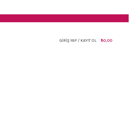
GIRIŞ YAP / KAYIT OL
₺
0,00