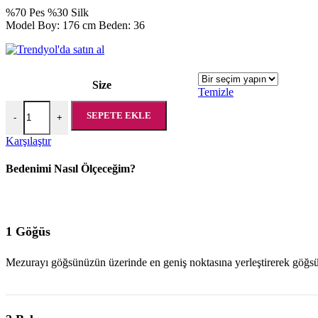
%70 Pes %30 Silk
Model Boy: 176 cm Beden: 36
Size
Temizle
Allsences Sandra Leopard Dress adet
SEPETE EKLE
-
+
Karşılaştır
Bedenimi Nasıl Ölçeceğim?
1 Göğüs
Mezurayı göğsünüzün üzerinde en geniş noktasına yerleştirerek göğsü