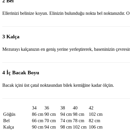
2 Bel
Ellerinizi belinize koyun. Elinizin bulunduğu nokta bel noktanızdır. O
3 Kalça
Mezurayı kalçanızın en geniş yerine yerleştirerek, baseninizin çevresi
4 İç Bacak Boyu
Bacak içini üst çatal noktasından bilek kemiğine kadar ölçün.
34
36
38
40
42
Göğüs
86 cm
90 cm
94 cm
98 cm
102 cm
Bel
66 cm
70 cm
74 cm
78 cm
82 cm
Kalça
90 cm
94 cm
98 cm
102 cm
106 cm