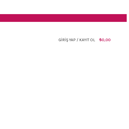
GIRIŞ YAP / KAYIT OL
₺
0,00