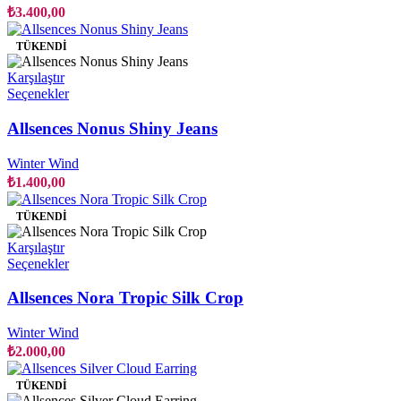
var.
₺
3.400,00
Seçenekler
ürün
TÜKENDI
sayfasından
seçilebilir
Karşılaştır
Bu
Seçenekler
ürünün
birden
Allsences Nonus Shiny Jeans
fazla
varyasyonu
Winter Wind
var.
₺
1.400,00
Seçenekler
ürün
TÜKENDI
sayfasından
seçilebilir
Karşılaştır
Bu
Seçenekler
ürünün
birden
Allsences Nora Tropic Silk Crop
fazla
varyasyonu
Winter Wind
var.
₺
2.000,00
Seçenekler
ürün
TÜKENDI
sayfasından