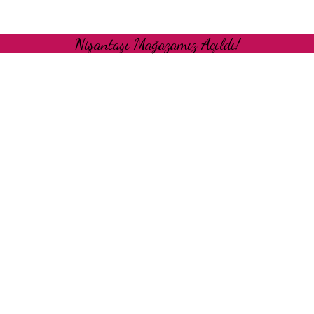
Nişantaşı Mağazamız Açıldı!