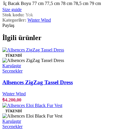
İç Bacak Boyu
77 cm
77,5 cm
78 cm
78,5 cm
79 cm
Size guide
Stok kodu:
Yok
Kategoriler:
Winter Wind
Paylaş
İlgili ürünler
TÜKENDI
Karşılaştır
Bu
Seçenekler
ürünün
birden
Allsences ZigZag Tassel Dress
fazla
varyasyonu
Winter Wind
var.
₺
4.200,00
Seçenekler
ürün
TÜKENDI
sayfasından
seçilebilir
Karşılaştır
Bu
Seçenekler