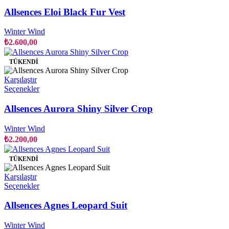
ürünün
birden
Allsences Eloi Black Fur Vest
fazla
varyasyonu
Winter Wind
var.
₺
2.600,00
Seçenekler
ürün
TÜKENDI
sayfasından
seçilebilir
Karşılaştır
Bu
Seçenekler
ürünün
birden
Allsences Aurora Shiny Silver Crop
fazla
varyasyonu
Winter Wind
var.
₺
2.200,00
Seçenekler
ürün
TÜKENDI
sayfasından
seçilebilir
Karşılaştır
Bu
Seçenekler
ürünün
birden
Allsences Agnes Leopard Suit
fazla
varyasyonu
Winter Wind