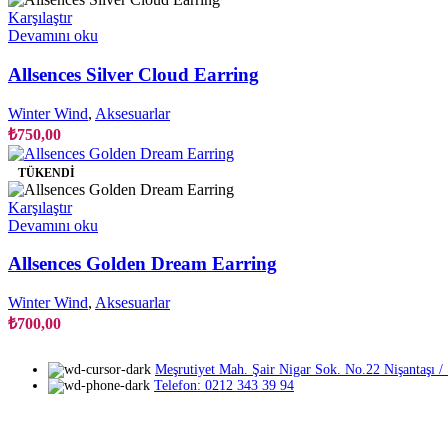
seçilebilir
Karşılaştır
Devamını oku
Allsences Silver Cloud Earring
Winter Wind
,
Aksesuarlar
₺
750,00
TÜKENDI
Karşılaştır
Devamını oku
Allsences Golden Dream Earring
Winter Wind
,
Aksesuarlar
₺
700,00
Meşrutiyet Mah. Şair Nigar Sok. No.22 Nişantaşı / Ş
Telefon: 0212 343 39 94