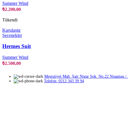
varyasyonu
Summer Wind
var.
₺
2.200,00
Seçenekler
ürün
Tükendi
sayfasından
seçilebilir
Karşılaştır
Bu
Seçenekler
ürünün
birden
Hermes Suit
fazla
varyasyonu
Summer Wind
var.
₺
2.500,00
Seçenekler
ürün
sayfasından
Meşrutiyet Mah. Şair Nigar Sok. No.22 Nişantaşı / Ş
seçilebilir
Telefon: 0212 343 39 94