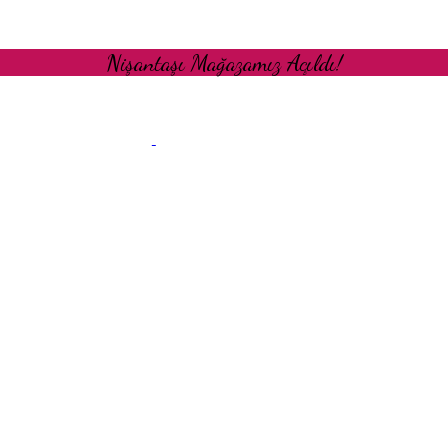
Nişantaşı Mağazamız Açıldı!