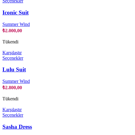
Bu
Seçenekler
ürünün
birden
Iconic Suit
fazla
varyasyonu
Summer Wind
var.
₺
2.000,00
Seçenekler
ürün
Tükendi
sayfasından
seçilebilir
Karşılaştır
Bu
Seçenekler
ürünün
birden
Lulu Suit
fazla
varyasyonu
Summer Wind
var.
₺
2.800,00
Seçenekler
ürün
Tükendi
sayfasından
seçilebilir
Karşılaştır
Bu
Seçenekler
ürünün
birden
Sasha Dress
fazla