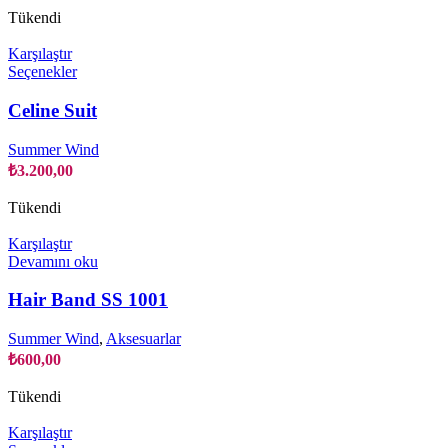
ürün
Tükendi
sayfasından
seçilebilir
Karşılaştır
Bu
Seçenekler
ürünün
birden
Celine Suit
fazla
varyasyonu
Summer Wind
var.
₺
3.200,00
Seçenekler
ürün
Tükendi
sayfasından
seçilebilir
Karşılaştır
Devamını oku
Hair Band SS 1001
Summer Wind
,
Aksesuarlar
₺
600,00
Tükendi
Karşılaştır