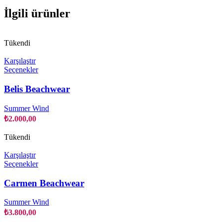
İlgili ürünler
Tükendi
Karşılaştır
Bu
Seçenekler
ürünün
birden
Belis Beachwear
fazla
varyasyonu
Summer Wind
var.
₺
2.000,00
Seçenekler
ürün
Tükendi
sayfasından
seçilebilir
Karşılaştır
Bu
Seçenekler
ürünün
birden
Carmen Beachwear
fazla
varyasyonu
Summer Wind
var.
₺
3.800,00
Seçenekler