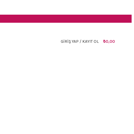
GIRIŞ YAP / KAYIT OL
₺
0,00