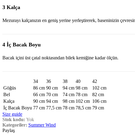
3 Kalça
Mezurayı kalçanızın en geniş yerine yerleştirerek, baseninizin çevresi
4 İç Bacak Boyu
Bacak içini üst çatal noktasından bilek kemiğine kadar ölçün.
34
36
38
40
42
Göğüs
86 cm
90 cm
94 cm
98 cm
102 cm
Bel
66 cm
70 cm
74 cm
78 cm
82 cm
Kalça
90 cm
94 cm
98 cm
102 cm
106 cm
İç Bacak Boyu
77 cm
77,5 cm
78 cm
78,5 cm
79 cm
Size guide
Stok kodu:
Yok
Kategoriler:
Summer Wind
Paylaş