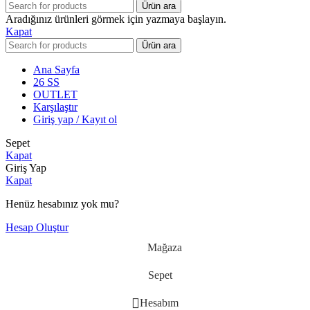
Ürün ara
Aradığınız ürünleri görmek için yazmaya başlayın.
Kapat
Ürün ara
Ana Sayfa
26 SS
OUTLET
Karşılaştır
Giriş yap / Kayıt ol
Sepet
Kapat
Giriş Yap
Kapat
Henüz hesabınız yok mu?
Hesap Oluştur
Mağaza
Sepet
Hesabım