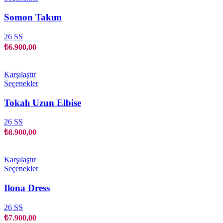
ürünün
birden
Somon Takım
fazla
varyasyonu
26 SS
var.
₺
6.900,00
Seçenekler
ürün
sayfasından
Karşılaştır
seçilebilir
Bu
Seçenekler
ürünün
birden
Tokalı Uzun Elbise
fazla
varyasyonu
26 SS
var.
₺
8.900,00
Seçenekler
ürün
sayfasından
Karşılaştır
seçilebilir
Bu
Seçenekler
ürünün
birden
Ilona Dress
fazla
varyasyonu
26 SS
var.
₺
7.900,00
Seçenekler