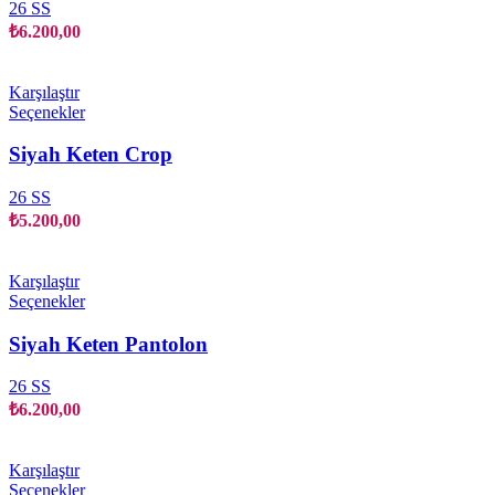
varyasyonu
26 SS
var.
₺
6.200,00
Seçenekler
ürün
sayfasından
Karşılaştır
seçilebilir
Bu
Seçenekler
ürünün
birden
Siyah Keten Crop
fazla
varyasyonu
26 SS
var.
₺
5.200,00
Seçenekler
ürün
sayfasından
Karşılaştır
seçilebilir
Bu
Seçenekler
ürünün
birden
Siyah Keten Pantolon
fazla
varyasyonu
26 SS
var.
₺
6.200,00
Seçenekler
ürün
sayfasından
Karşılaştır
seçilebilir
Bu
Seçenekler