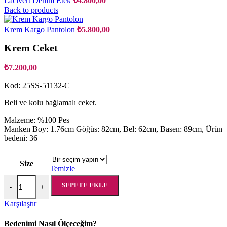
Lacivert Denim Etek
₺
4.800,00
Back to products
Krem Kargo Pantolon
₺
5.800,00
Krem Ceket
₺
7.200,00
Kod: 25SS-51132-C
Beli ve kolu bağlamalı ceket.
Malzeme: %100 Pes
Manken Boy: 1.76cm Göğüs: 82cm, Bel: 62cm, Basen: 89cm, Ürün
bedeni: 36
Size
Temizle
Krem Ceket adet
SEPETE EKLE
-
+
Karşılaştır
Bedenimi Nasıl Ölçeceğim?