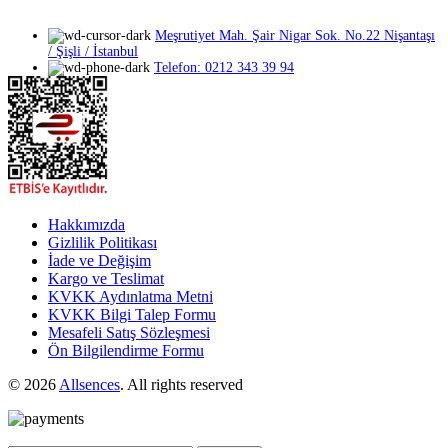
ürün
sayfasından
Meşrutiyet Mah. Şair Nigar Sok. No.22 Nişantaşı
seçilebilir
/ Şişli / İstanbul
Telefon: 0212 343 39 94
Hakkımızda
Gizlilik Politikası
İade ve Değişim
Kargo ve Teslimat
KVKK Aydınlatma Metni
KVKK Bilgi Talep Formu
Mesafeli Satış Sözleşmesi
Ön Bilgilendirme Formu
© 2026
Allsences
. All rights reserved