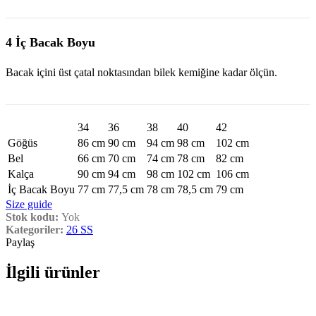
4 İç Bacak Boyu
Bacak içini üst çatal noktasından bilek kemiğine kadar ölçün.
34
36
38
40
42
Göğüs
86 cm
90 cm
94 cm
98 cm
102 cm
Bel
66 cm
70 cm
74 cm
78 cm
82 cm
Kalça
90 cm
94 cm
98 cm
102 cm
106 cm
İç Bacak Boyu
77 cm
77,5 cm
78 cm
78,5 cm
79 cm
Size guide
Stok kodu:
Yok
Kategoriler:
26 SS
Paylaş
İlgili ürünler