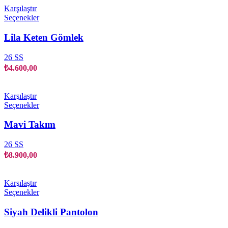
Karşılaştır
Bu
Seçenekler
ürünün
birden
Lila Keten Gömlek
fazla
varyasyonu
26 SS
var.
₺
4.600,00
Seçenekler
ürün
sayfasından
Karşılaştır
seçilebilir
Bu
Seçenekler
ürünün
birden
Mavi Takım
fazla
varyasyonu
26 SS
var.
₺
8.900,00
Seçenekler
ürün
sayfasından
Karşılaştır
seçilebilir
Bu
Seçenekler
ürünün
birden
Siyah Delikli Pantolon
fazla