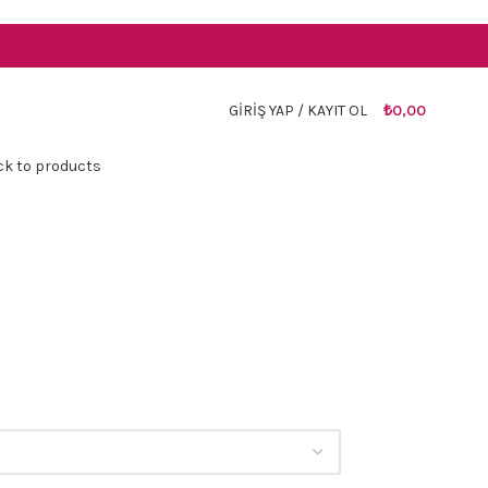
TR
GIRIŞ YAP / KAYIT OL
₺
0,00
ck to products