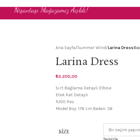
Nişantaşı Mağazamız Açıldı!
Ana Sayfa
/
Summer Wind
/
Larina Dress
Ba
Larina Dress
₺
3.200,00
Sırt Bağlama Detaylı Elbise
Etek Kat Detaylı
%100 Pes
Model Boy: 176 cm Beden: 36
SIZE
Temizle