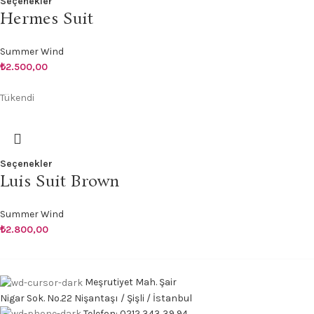
Seçenekler
Hermes Suit
Summer Wind
₺
2.500,00
Tükendi
Seçenekler
Luis Suit Brown
Summer Wind
₺
2.800,00
Meşrutiyet Mah. Şair
Nigar Sok. No.22 Nişantaşı / Şişli / İstanbul
Telefon: 0212 343 39 94