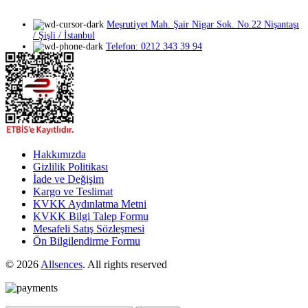
ürün
sayfasından
Meşrutiyet Mah. Şair Nigar Sok. No.22 Nişantaşı
seçilebilir
/ Şişli / İstanbul
Telefon: 0212 343 39 94
Hakkımızda
Gizlilik Politikası
İade ve Değişim
Kargo ve Teslimat
KVKK Aydınlatma Metni
KVKK Bilgi Talep Formu
Mesafeli Satış Sözleşmesi
Ön Bilgilendirme Formu
© 2026
Allsences
. All rights reserved