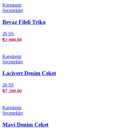
Karşılaştır
Bu
Seçenekler
ürünün
birden
Beyaz Fileli Triko
fazla
varyasyonu
26 SS
var.
₺
2.900,00
Seçenekler
ürün
sayfasından
Karşılaştır
seçilebilir
Bu
Seçenekler
ürünün
birden
Lacivert Denim Ceket
fazla
varyasyonu
26 SS
var.
₺
7.200,00
Seçenekler
ürün
sayfasından
Karşılaştır
seçilebilir
Bu
Seçenekler
ürünün
birden
Mavi Denim Ceket
fazla