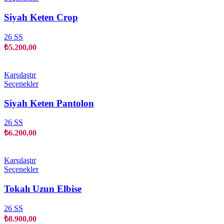
ürünün
birden
Siyah Keten Crop
fazla
varyasyonu
26 SS
var.
₺
5.200,00
Seçenekler
ürün
sayfasından
Karşılaştır
seçilebilir
Bu
Seçenekler
ürünün
birden
Siyah Keten Pantolon
fazla
varyasyonu
26 SS
var.
₺
6.200,00
Seçenekler
ürün
sayfasından
Karşılaştır
seçilebilir
Bu
Seçenekler
ürünün
birden
Tokalı Uzun Elbise
fazla
varyasyonu
26 SS
var.
₺
8.900,00
Seçenekler