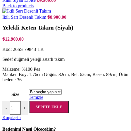
Katlı Siyah Elbise
₺
9.900,00
Back to products
İkili Sarı Desenli Takım
₺
8.900,00
Yelekli Keten Takım (Siyah)
₺
12.900,00
Kod: 26SS-79843-TK
Sedef düğmeli yeleği astarlı takım
Malzeme: %100 Pes
Manken Boy: 1.76cm Göğüs: 82cm, Bel: 62cm, Basen: 89cm, Ürün
bedeni: 36
Size
Temizle
Yelekli Keten Takım (Siyah) adet
SEPETE EKLE
-
+
Karşılaştır
Bedenimi Nasıl Ölçeceğim?