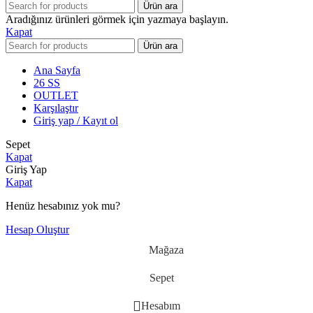
Ürün ara
Aradığınız ürünleri görmek için yazmaya başlayın.
Kapat
Ürün ara
Ana Sayfa
26 SS
OUTLET
Karşılaştır
Giriş yap / Kayıt ol
Sepet
Kapat
Giriş Yap
Kapat
Henüz hesabınız yok mu?
Hesap Oluştur
Mağaza
Sepet
Hesabım