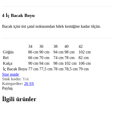
4 İç Bacak Boyu
Bacak içini üst çatal noktasından bilek kemiğine kadar ölçün.
34
36
38
40
42
Göğüs
86 cm
90 cm
94 cm
98 cm
102 cm
Bel
66 cm
70 cm
74 cm
78 cm
82 cm
Kalça
90 cm
94 cm
98 cm
102 cm
106 cm
İç Bacak Boyu
77 cm
77,5 cm
78 cm
78,5 cm
79 cm
Size guide
Stok kodu:
Yok
Kategoriler:
26 SS
Paylaş
İlgili ürünler