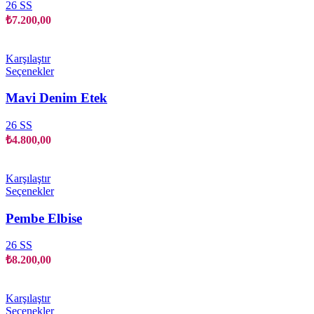
varyasyonu
26 SS
var.
₺
7.200,00
Seçenekler
ürün
sayfasından
Karşılaştır
seçilebilir
Bu
Seçenekler
ürünün
birden
Mavi Denim Etek
fazla
varyasyonu
26 SS
var.
₺
4.800,00
Seçenekler
ürün
sayfasından
Karşılaştır
seçilebilir
Bu
Seçenekler
ürünün
birden
Pembe Elbise
fazla
varyasyonu
26 SS
var.
₺
8.200,00
Seçenekler
ürün
sayfasından
Karşılaştır
seçilebilir
Bu
Seçenekler